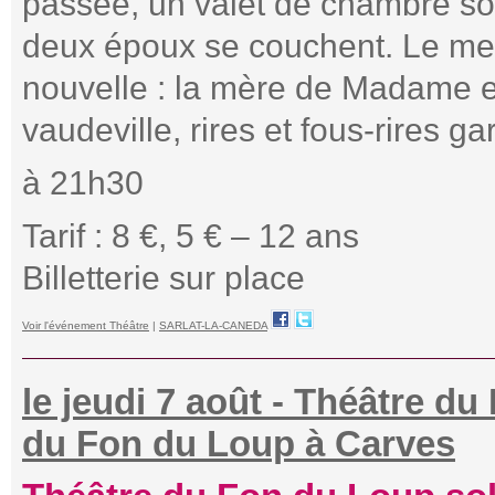
passée, un valet de chambre so
deux époux se couchent. Le mess
nouvelle : la mère de Madame 
vaudeville, rires et fous-rires gar
à 21h30
Tarif : 8 €, 5 € – 12 ans
Billetterie sur place
Voir l'événement Théâtre
|
SARLAT-LA-CANEDA
le jeudi 7 août - Théâtre d
du Fon du Loup à Carves