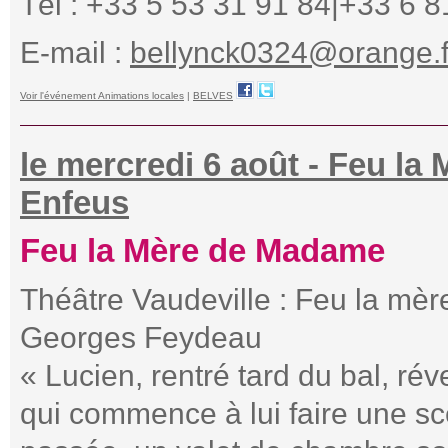
Tél : +33 5 53 31 91 84|+33 6 8
E-mail :
bellynck0324@orange.f
Voir l'événement Animations locales
|
BELVES
le mercredi 6 août - Feu l
Enfeus
Feu la Mère de Madame
Théâtre Vaudeville : Feu la m
Georges Feydeau
« Lucien, rentré tard du bal, ré
qui commence à lui faire une s