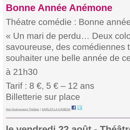
Bonne Année Anémone
Théatre comédie : Bonne ann
« Un mari de perdu… Deux colo
savoureuse, des comédiennes t
souhaiter une belle année de cet
à 21h30
Tarif : 8 €, 5 € – 12 ans
Billetterie sur place
Voir l'événement Théâtre
|
SARLAT-LA-CANEDA
le vendredi 22 août - Théât