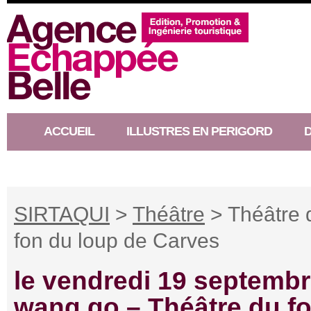
ACCUEIL
ILLUSTRES EN PERIGORD
RACONTEUR D’HISTOIRE
SIRTAQUI
>
Théâtre
> Théâtre 
fon du loup de Carves
le vendredi 19 septembr
wang go – Théâtre du f