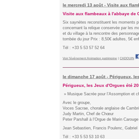
le mercredi 13 août - Visite aux fl
Visite aux flambeaux à l'abbaye de
Six saynètes reconstituent les moments pha
concernant la relique conservée par les m
et du village à la rencontre des personnage
tombée du jour Prix : 8,50€ adultes, 5€ en
Tél : +33 5 53 57 52 64
Voir l'événement Animation patrimoine
|
CADOUIN
le dimanche 17 août - Périgueux, les
Périgueux, les Jeux d'Orgues été 2
» Musique Sacrée pour l’Assomption et ch
Avec le groupe,
Voces Sacrae, chorale anglaise de Cambr
Judy Martin, Chef de Chœur
Peter Parshall à l’Orgue de Marin Carouge 
Jean Sebastien, Francis Poulenc, Gabriel
Tél : +33 5 53 53 10 63