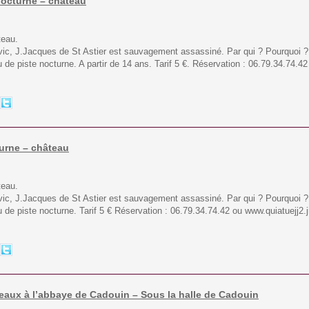
 nocturne – château
teau.
vic, J.Jacques de St Astier est sauvagement assassiné. Par qui ? Pourquoi 
u de piste nocturne. A partir de 14 ans. Tarif 5 €. Réservation : 06.79.34.74.
cturne – château
teau.
vic, J.Jacques de St Astier est sauvagement assassiné. Par qui ? Pourquoi 
eu de piste nocturne. Tarif 5 € Réservation : 06.79.34.74.42 ou www.quiatuejj2
mbeaux à l’abbaye de Cadouin – Sous la halle de Cadouin