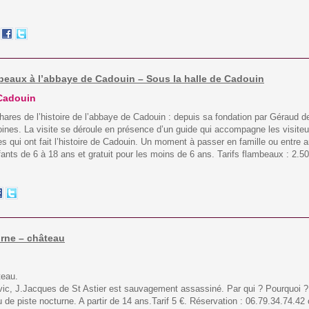
ambeaux à l’abbaye de Cadouin – Sous la halle de Cadouin
 Cadouin
res de l’histoire de l’abbaye de Cadouin : depuis sa fondation par Géraud de
oines. La visite se déroule en présence d’un guide qui accompagne les visiteu
s qui ont fait l’histoire de Cadouin. Un moment à passer en famille ou entre am
fants de 6 à 18 ans et gratuit pour les moins de 6 ans. Tarifs flambeaux : 2.5
urne – château
teau.
vic, J.Jacques de St Astier est sauvagement assassiné. Par qui ? Pourquoi 
eu de piste nocturne. A partir de 14 ans.Tarif 5 €. Réservation : 06.79.34.74.4