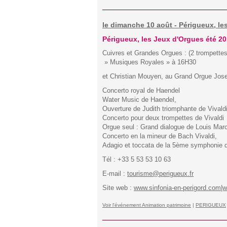
le dimanche 10 août - Périgueux, le
Périgueux, les Jeux d'Orgues été 2
Cuivres et Grandes Orgues : (2 trompettes
» Musiques Royales » à 16H30
et Christian Mouyen, au Grand Orgue Josep
Concerto royal de Haendel
Water Music de Haendel,
Ouverture de Judith triomphante de Vivald
Concerto pour deux trompettes de Vivaldi
Orgue seul : Grand dialogue de Louis Mar
Concerto en la mineur de Bach Vivaldi,
Adagio et toccata de la 5ème symphonie 
Tél : +33 5 53 53 10 63
E-mail :
tourisme@perigueux.fr
Site web :
www.sinfonia-en-perigord.com|w
Voir l'événement Animation patrimoine
|
PERIGUEUX