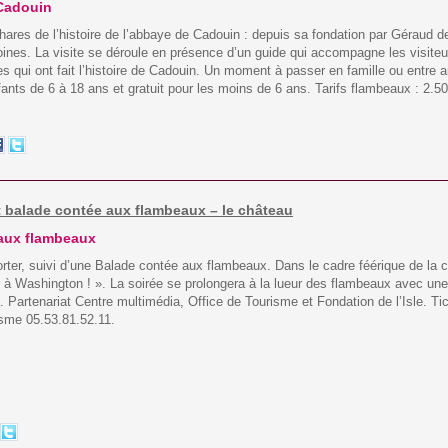
 Cadouin
res de l’histoire de l’abbaye de Cadouin : depuis sa fondation par Géraud de
oines. La visite se déroule en présence d’un guide qui accompagne les visiteu
s qui ont fait l’histoire de Cadouin. Un moment à passer en famille ou entre am
fants de 6 à 18 ans et gratuit pour les moins de 6 ans. Tarifs flambeaux : 2.5
 et balade contée aux flambeaux – le château
 aux flambeaux
 Porter, suivi d’une Balade contée aux flambeaux. Dans le cadre féérique de la
e à Washington ! ». La soirée se prolongera à la lueur des flambeaux avec un
 Partenariat Centre multimédia, Office de Tourisme et Fondation de l’Isle. Tic
isme 05.53.81.52.11.