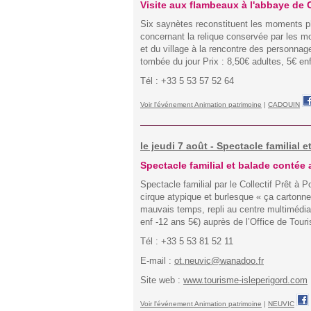
Visite aux flambeaux à l'abbaye de
Six saynètes reconstituent les moments pha
concernant la relique conservée par les m
et du village à la rencontre des personnage
tombée du jour Prix : 8,50€ adultes, 5€ en
Tél : +33 5 53 57 52 64
Voir l'événement Animation patrimoine
|
CADOUIN
le jeudi 7 août - Spectacle familial
Spectacle familial et balade contée
Spectacle familial par le Collectif Prêt à
cirque atypique et burlesque « ça cartonn
mauvais temps, repli au centre multimédia.
enf -12 ans 5€) auprès de l’Office de Tour
Tél : +33 5 53 81 52 11
E-mail :
ot.neuvic@wanadoo.fr
Site web :
www.tourisme-isleperigord.com
Voir l'événement Animation patrimoine
|
NEUVIC