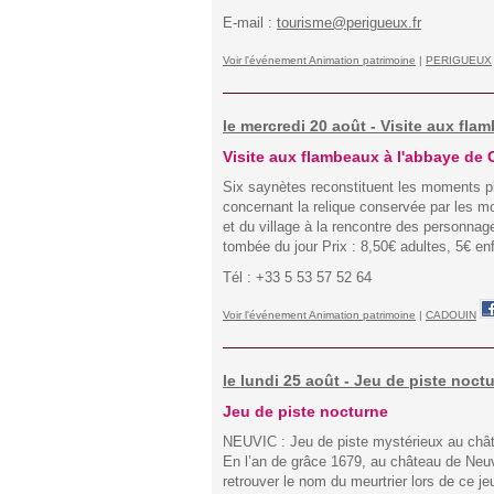
E-mail :
tourisme@perigueux.fr
Voir l'événement Animation patrimoine
|
PERIGUEUX
le mercredi 20 août - Visite aux fl
Visite aux flambeaux à l'abbaye de
Six saynètes reconstituent les moments pha
concernant la relique conservée par les m
et du village à la rencontre des personnage
tombée du jour Prix : 8,50€ adultes, 5€ en
Tél : +33 5 53 57 52 64
Voir l'événement Animation patrimoine
|
CADOUIN
le lundi 25 août - Jeu de piste noct
Jeu de piste nocturne
NEUVIC : Jeu de piste mystérieux au châ
En l’an de grâce 1679, au château de Neu
retrouver le nom du meurtrier lors de ce j