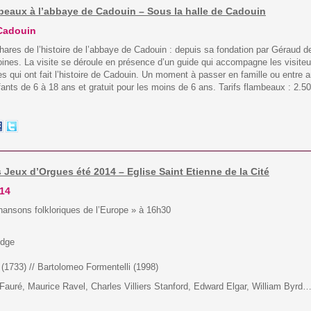
ambeaux à l’abbaye de Cadouin – Sous la halle de Cadouin
 Cadouin
res de l’histoire de l’abbaye de Cadouin : depuis sa fondation par Géraud de
oines. La visite se déroule en présence d’un guide qui accompagne les visiteu
s qui ont fait l’histoire de Cadouin. Un moment à passer en famille ou entre am
fants de 6 à 18 ans et gratuit pour les moins de 6 ans. Tarifs flambeaux : 2.5
 Jeux d’Orgues été 2014 – Eglise Saint Etienne de la Cité
014
ansons folkloriques de l’Europe » à 16h30
idge
(1733) // Bartolomeo Formentelli (1998)
 Fauré, Maurice Ravel, Charles Villiers Stanford, Edward Elgar, William By