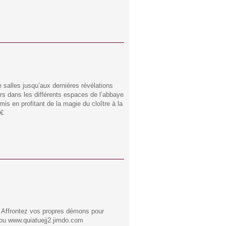
 salles jusqu’aux dernières révélations
rs dans les différents espaces de l’abbaye
is en profitant de la magie du cloître à la
0€
? Affrontez vos propres démons pour
2 ou www.quiatuejj2.jimdo.com