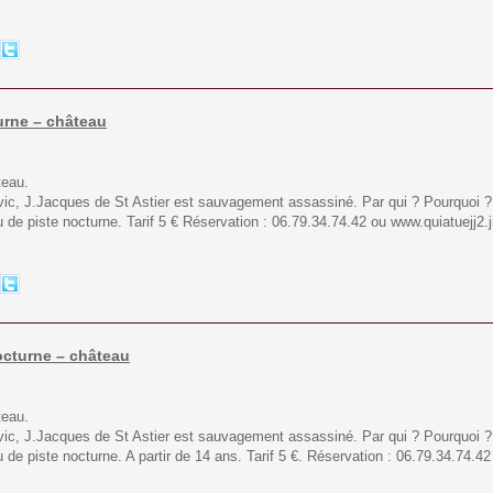
turne – château
teau.
vic, J.Jacques de St Astier est sauvagement assassiné. Par qui ? Pourquoi 
eu de piste nocturne. Tarif 5 € Réservation : 06.79.34.74.42 ou www.quiatuejj2
nocturne – château
teau.
vic, J.Jacques de St Astier est sauvagement assassiné. Par qui ? Pourquoi 
u de piste nocturne. A partir de 14 ans. Tarif 5 €. Réservation : 06.79.34.74.