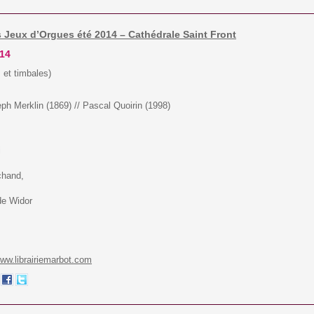
s Jeux d’Orgues été 2014 – Cathédrale Saint Front
014
 et timbales)
h Merklin (1869) // Pascal Quoirin (1998)
i
chand,
de Widor
ww.librairiemarbot.com