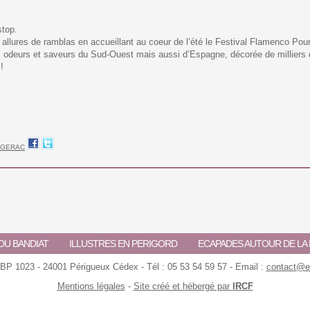
stop.
llures de ramblas en accueillant au coeur de l’été le Festival Flamenco Pour
 odeurs et saveurs du Sud-Ouest mais aussi d’Espagne, décorée de milliers d
!
RGERAC
DU BANDIAT
ILLUSTRES EN PERIGORD
ECAPADES AUTOUR DE L
 BP 1023 - 24001 Périgueux Cédex - Tél : 05 53 54 59 57 - Email :
contact@ec
Mentions légales
-
Site créé et hébergé par
IRCF