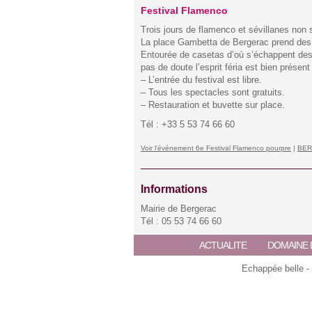
Festival Flamenco
Trois jours de flamenco et sévillanes non 
La place Gambetta de Bergerac prend des a
Entourée de casetas d’où s’échappent des
pas de doute l’esprit féria est bien présent 
– L’entrée du festival est libre.
– Tous les spectacles sont gratuits.
– Restauration et buvette sur place.
Tél : +33 5 53 74 66 60
Voir l'événement 6e Festival Flamenco pourpre
|
BE
Informations
Mairie de Bergerac
Tél : 05 53 74 66 60
ACTUALITE
DOMAINE 
Echappée belle -