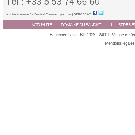
Tél : +33 5 53 74 66 60
Voir l'événement 6e Festival Flamenco pourpre
|
BERGERAC
ACTUALITE
DOMAINE DU BANDIAT
ILLUSTRES E
Echappée belle - BP 1023 - 24001 Périgueux Céde
Mentions légales