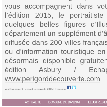
vous accompagnent dans vot
l’édition 2015, le portraiti
quelques belles figures d’Ill
département un supplément d’â
diffusée dans 200 villes frança
ou d’information touristique e
désormais disponible gratui
édition Asbury / Echa
www.perigorddecouverte.com
Voir l'événement Périgord Découverte 2015
|
Périgueux
ACTUALITE
DOMAINE DU BANDIAT
ILLUSTRES E