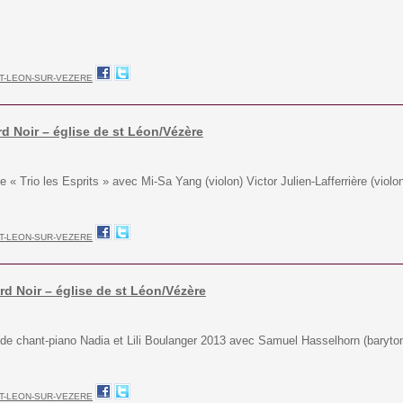
T-LEON-SUR-VEZERE
rd Noir – église de st Léon/Vézère
 « Trio les Esprits » avec Mi-Sa Yang (violon) Victor Julien-Lafferrière (viol
T-LEON-SUR-VEZERE
ord Noir – église de st Léon/Vézère
 de chant-piano Nadia et Lili Boulanger 2013 avec Samuel Hasselhorn (baryto
T-LEON-SUR-VEZERE