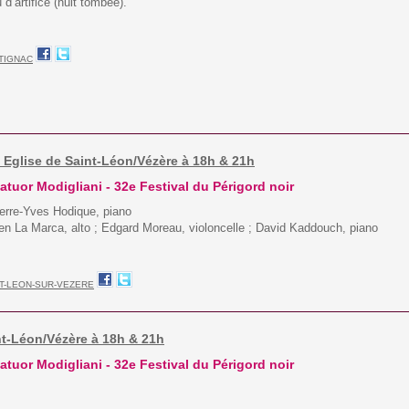
d’artifice (nuit tombée).
TIGNAC
 - Eglise de Saint-Léon/Vézère à 18h & 21h
tuor Modigliani - 32e Festival du Périgord noir
ierre-Yves Hodique, piano
ien La Marca, alto ; Edgard Moreau, violoncelle ; David Kaddouch, piano
T-LEON-SUR-VEZERE
nt-Léon/Vézère à 18h & 21h
tuor Modigliani - 32e Festival du Périgord noir