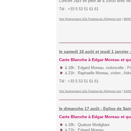
Concert Jazz en plein air à 20h30 avec feu 
Tél : +33 5 53 51 61 61
Voir l'événement 32e Festival du Périgord noir
|
MON
le samedi 16 août et jeudi 1 janvier
Carte Blanche à Edgar Moreau et qua
à 18h : Edgard Moreau, violoncelle ; P
à 21h : Raphaelle Moreau, violon ; Adr
Tél : +33 5 53 51 61 61
Voir l'événement 32e Festival du Périgord noir
|
SAIN
le dimanche 17 août - Eglise de Sai
Carte Blanche à Edgar Moreau et qua
à 18h : Quatuor Modigliani
à 21h : Edgard Moreau