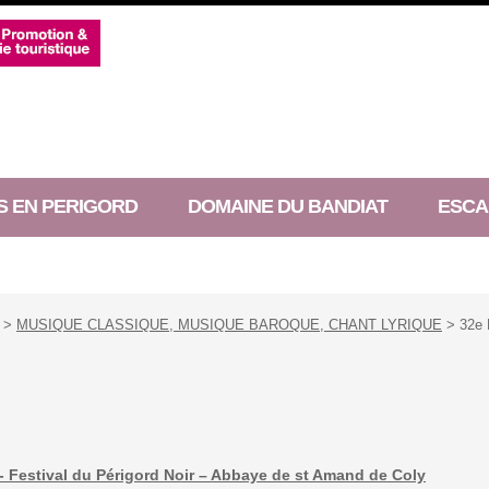
S EN PERIGORD
DOMAINE DU BANDIAT
ESCA
>
MUSIQUE CLASSIQUE, MUSIQUE BAROQUE, CHANT LYRIQUE
> 32e F
- Festival du Périgord Noir – Abbaye de st Amand de Coly