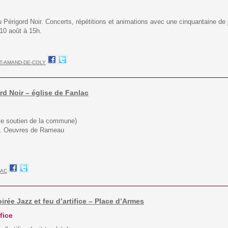
érigord Noir. Concerts, répétitions et animations avec une cinquantaine de
 10 août à 15h.
T-AMAND-DE-COLY
ord Noir – église de Fanlac
 le soutien de la commune)
in. Oeuvres de Rameau
LAC
oirée Jazz et feu d’artifice – Place d’Armes
fice