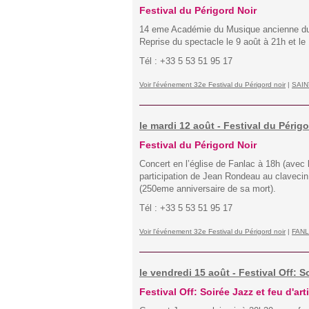
Festival du Périgord Noir
14 eme Académie du Musique ancienne du P
Reprise du spectacle le 9 août à 21h et le
Tél : +33 5 53 51 95 17
Voir l'événement 32e Festival du Périgord noir
|
SAIN
le mardi 12 août - Festival du Périg
Festival du Périgord Noir
Concert en l’église de Fanlac à 18h (avec
participation de Jean Rondeau au clavec
(250eme anniversaire de sa mort).
Tél : +33 5 53 51 95 17
Voir l'événement 32e Festival du Périgord noir
|
FAN
le vendredi 15 août - Festival Off: S
Festival Off: Soirée Jazz et feu d'arti