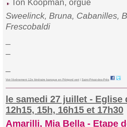
Ton Koopman, orgue
Sweelinck, Bruna, Cabanilles, 
Frescobaldi
_
–
_
Voir l'événement 12e Itinéraire baroque en Périgord vert
|
Saint-Privat-des-Près
le samedi 27 juillet - Eglis
12h15, 15h, 16h15 et 17h30
Amarilli, Mia Bella - Etape d