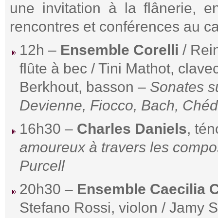
une invitation à la flânerie, 
rencontres et conférences au c
12h –
Ensemble Corelli
/ Rei
flûte à bec / Tini Mathot, clav
Berkhout, basson –
Sonates su
Devienne, Fiocco, Bach, Chédev
16h30 –
Charles Daniels
, té
amoureux à travers les compos
Purcell
20h30 –
Ensemble Caecilia 
Stefano Rossi, violon / Jamy S