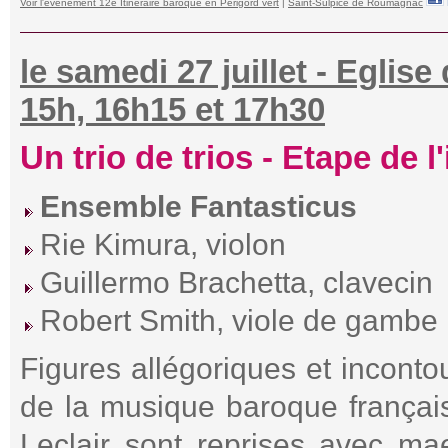
Voir l'événement 12e Itinéraire baroque en Périgord vert
|
Saint-Sulpice de Roumagnac
le samedi 27 juillet - Egli
15h, 16h15 et 17h30
Un trio de trios - Etape de l
Ensemble Fantasticus
Rie Kimura, violon
Guillermo Brachetta, clavecin
Robert Smith, viole de gambe
Figures allégoriques et inconto
de la musique baroque françai
Leclair sont reprises avec mae