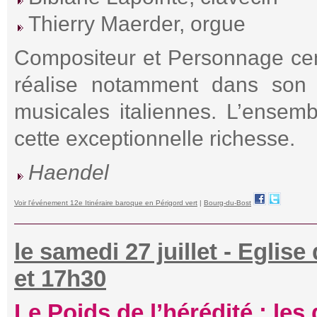
Thierry Maerder, orgue
Compositeur et Personnage cen
réalise notamment dans son 
musicales italiennes. L’ensem
cette exceptionnelle richesse.
Haendel
Voir l'événement 12e Itinéraire baroque en Périgord vert
|
Bourg-du-Bost
le samedi 27 juillet - Eglis
et 17h30
Le Poids de l’hérédité : le