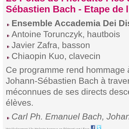
Sébastien Bach - Etape de l
Ensemble Accademia Dei Di
Antoine Torunczyk, hautbois
Javier Zafra, basson
Chiaopin Kuo, clavecin
Ce programme rend hommage à l
Johann-Sébastien Bach à trave
méconnues de ses directs desce
élèves.
Carl Ph. Emanuel Bach, Johan
Voir l'événement 12e Itinéraire baroque en Périgord vert
|
Faye