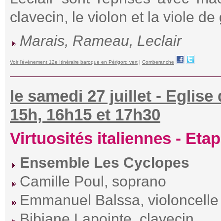
clavecin, le violon et la viole d
Marais, Rameau, Leclair
Voir l'événement 12e Itinéraire baroque en Périgord vert
|
Comberanche
le samedi 27 juillet - Eglis
15h, 16h15 et 17h30
Virtuosités italiennes - Etap
Ensemble Les Cyclopes
Camille Poul, soprano
Emmanuel Balssa, violoncelle
Bibiane Lapointe, clavecin