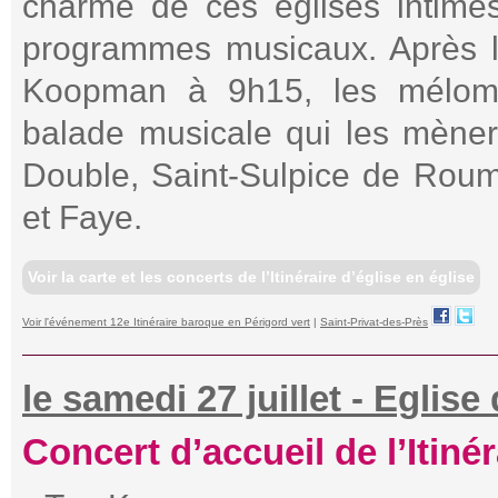
charme de ces églises intime
programmes musicaux. Après l
Koopman à 9h15, les méloma
balade musicale qui les mèner
Double, Saint-Sulpice de Rou
et Faye.
Voir la carte et les concerts de l’Itinéraire d’église en église
Voir l'événement 12e Itinéraire baroque en Périgord vert
|
Saint-Privat-des-Près
le samedi 27 juillet - Eglis
Concert d’accueil de l’Itiné