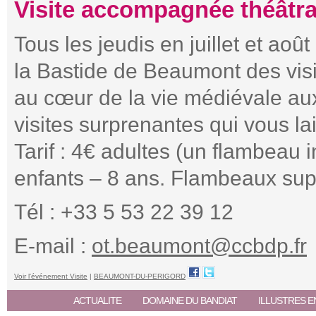
Visite accompagnée théâtra
Tous les jeudis en juillet et aoû
la Bastide de Beaumont des visi
au cœur de la vie médiévale au
visites surprenantes qui vous la
Tarif : 4€ adultes (un flambeau in
enfants – 8 ans. Flambeaux sup
Tél : +33 5 53 22 39 12
E-mail :
ot.beaumont@ccbdp.fr
Voir l'événement Visite
|
BEAUMONT-DU-PERIGORD
ACTUALITE
DOMAINE DU BANDIAT
ILLUSTRES E