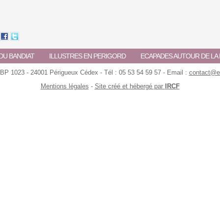
DU BANDIAT
ILLUSTRES EN PERIGORD
ECAPADES AUTOUR DE L
 BP 1023 - 24001 Périgueux Cédex - Tél : 05 53 54 59 57 - Email :
contact@ec
Mentions légales
-
Site créé et hébergé par
IRCF