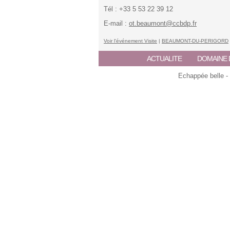
Tél : +33 5 53 22 39 12
E-mail :
ot.beaumont@ccbdp.fr
Voir l'événement Visite
|
BEAUMONT-DU-PERIGORD
ACTUALITE
DOMAINE 
Echappée belle -