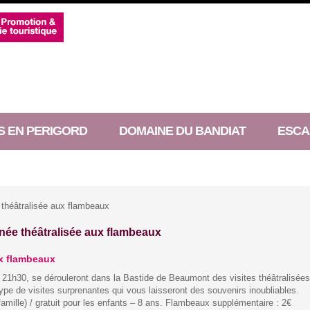
S EN PERIGORD
DOMAINE DU BANDIAT
ESCA
théâtralisée aux flambeaux
née théâtralisée aux flambeaux
ux flambeaux
r de 21h30, se dérouleront dans la Bastide de Beaumont des visites théâtralisée
pe de visites surprenantes qui vous laisseront des souvenirs inoubliables.
famille) / gratuit pour les enfants – 8 ans. Flambeaux supplémentaire : 2€