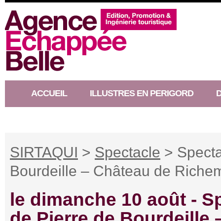
ACCUEIL
ILLUSTRES EN PERIGORD
RACONTEUR D’HISTOIRE
SIRTAQUI
>
Spectacle
> Spectac
Bourdeille – Château de Riche
le dimanche 10 août -
Sp
de Pierre de Bourdeille