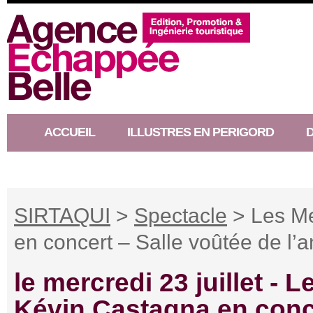
ACCUEIL
ILLUSTRES EN PERIGORD
RACONTEUR D’HISTOIRE
SIRTAQUI
>
Spectacle
> Les Me
en concert – Salle voûtée de l
le mercredi 23 juillet -
Le
Kévin Castagna en conce