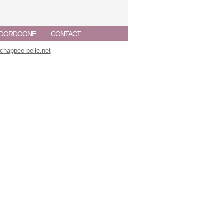
A DORDOGNE
CONTACT
happee-belle.net