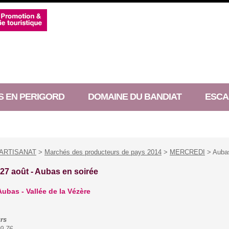
S EN PERIGORD
DOMAINE DU BANDIAT
ESCA
ARTISANAT
>
Marchés des producteurs de pays 2014
>
MERCREDI
> Aubas
 27 août -
Aubas en soirée
ubas - Vallée de la Vézère
urs
99 76