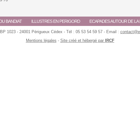
DU BANDIAT
ILLUSTRES EN PERIGORD
ECAPADES AUTOUR DE L
 BP 1023 - 24001 Périgueux Cédex - Tél : 05 53 54 59 57 - Email :
contact@ec
Mentions légales
-
Site créé et hébergé par
IRCF