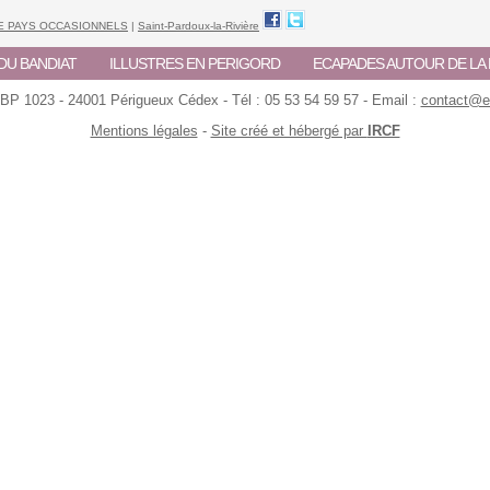
DE PAYS OCCASIONNELS
|
Saint-Pardoux-la-Rivière
DU BANDIAT
ILLUSTRES EN PERIGORD
ECAPADES AUTOUR DE L
 BP 1023 - 24001 Périgueux Cédex - Tél : 05 53 54 59 57 - Email :
contact@ec
Mentions légales
-
Site créé et hébergé par
IRCF