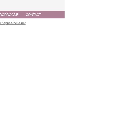
A DORDOGNE
CONTACT
happee-belle.net