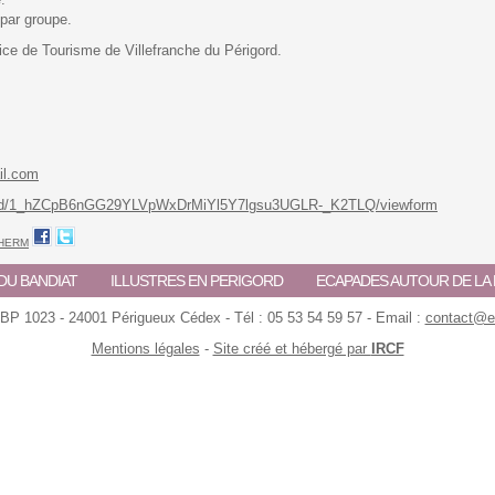
par groupe.
ffice de Tourisme de Villefranche du Périgord.
s
il.com
rms/d/1_hZCpB6nGG29YLVpWxDrMiYl5Y7lgsu3UGLR-_K2TLQ/viewform
'HERM
DU BANDIAT
ILLUSTRES EN PERIGORD
ECAPADES AUTOUR DE L
 BP 1023 - 24001 Périgueux Cédex - Tél : 05 53 54 59 57 - Email :
contact@ec
Mentions légales
-
Site créé et hébergé par
IRCF