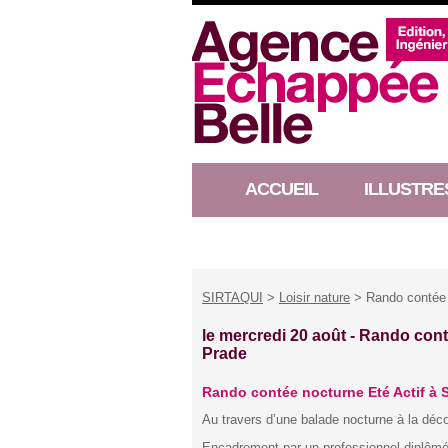
ACCUEIL
ILLUSTRE
RACONTEUR D’HISTOIRE
SIRTAQUI
>
Loisir nature
> Rando contée 
le mercredi 20 août -
Rando conté
Prade
Rando contée nocturne Eté Actif à
Au travers d’une balade nocturne à la déco
Encadrement par un professionnel diplômé