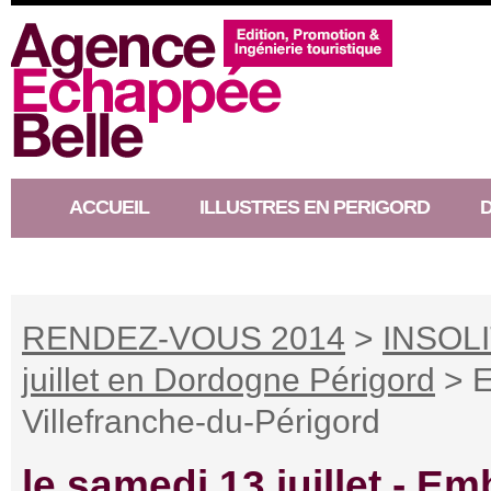
ACCUEIL
ILLUSTRES EN PERIGORD
RACONTEUR D’HISTOIRE
RENDEZ-VOUS 2014
>
INSOLI
juillet en Dordogne Périgord
> E
Villefranche-du-Périgord
le samedi 13 juillet -
Emb