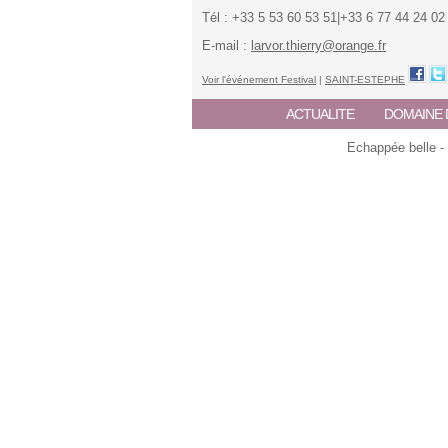
Tél : +33 5 53 60 53 51|+33 6 77 44 24 02
E-mail :
larvor.thierry@orange.fr
Voir l'événement Festival
|
SAINT-ESTEPHE
ACTUALITE
DOMAINE 
Echappée belle -