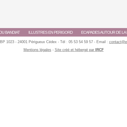
DU BANDIAT
ILLUSTRES EN PERIGORD
ECAPADES AUTOUR DE L
 BP 1023 - 24001 Périgueux Cédex - Tél : 05 53 54 59 57 - Email :
contact@ec
Mentions légales
-
Site créé et hébergé par
IRCF