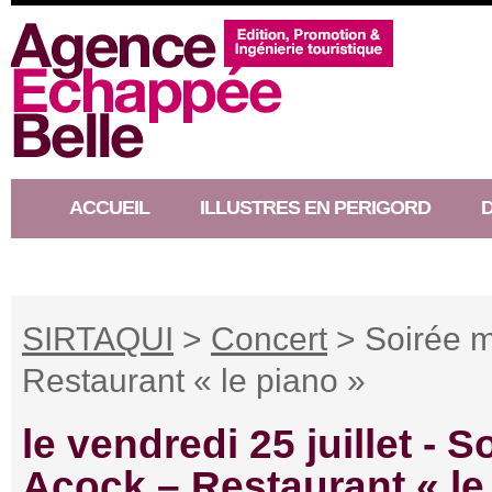
ACCUEIL
ILLUSTRES EN PERIGORD
RACONTEUR D’HISTOIRE
SIRTAQUI
>
Concert
> Soirée m
Restaurant « le piano »
le vendredi 25 juillet -
So
Acock – Restaurant « le