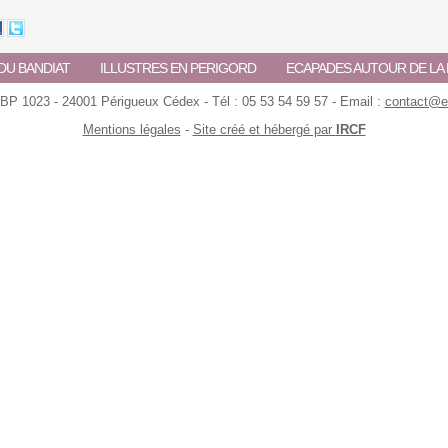
DU BANDIAT
ILLUSTRES EN PERIGORD
ECAPADES AUTOUR DE L
 BP 1023 - 24001 Périgueux Cédex - Tél : 05 53 54 59 57 - Email :
contact@ec
Mentions légales
-
Site créé et hébergé par
IRCF