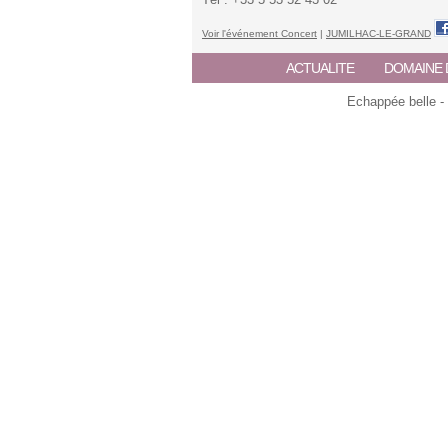
Voir l'événement Concert
|
JUMILHAC-LE-GRAND
ACTUALITE
DOMAINE 
Echappée belle -