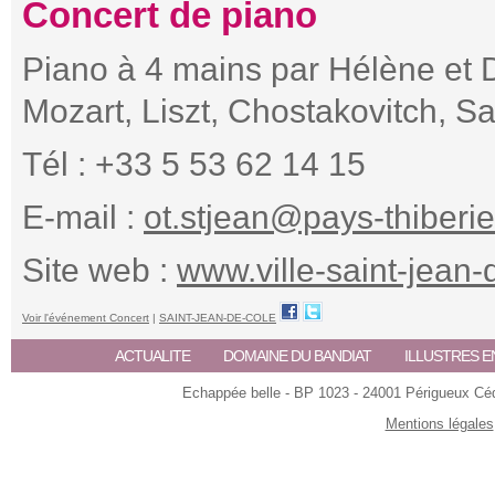
Concert de piano
Piano à 4 mains par Hélène et 
Mozart, Liszt, Chostakovitch, S
Tél : +33 5 53 62 14 15
E-mail :
ot.stjean@pays-thiberie
Site web :
www.ville-saint-jean-d
Voir l'événement Concert
|
SAINT-JEAN-DE-COLE
ACTUALITE
DOMAINE DU BANDIAT
ILLUSTRES E
Echappée belle - BP 1023 - 24001 Périgueux Céde
Mentions légales