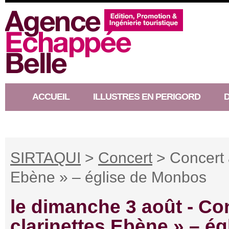
ACCUEIL
ILLUSTRES EN PERIGORD
RACONTEUR D’HISTOIRE
SIRTAQUI
>
Concert
> Concert a
Ebène » – église de Monbos
le dimanche 3 août -
Con
clarinettes Ebène » – é