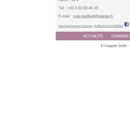
Tél : +33 5 53 59 46 10
E-mail :
yves-tardivel@orange.fr
Voir l'événement Concert
|
SARLAT-LA-CANEDA
ACTUALITE
DOMAINE 
Echappée belle -