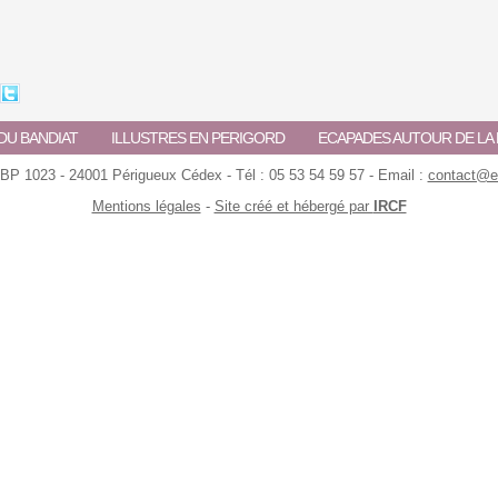
DU BANDIAT
ILLUSTRES EN PERIGORD
ECAPADES AUTOUR DE L
 BP 1023 - 24001 Périgueux Cédex - Tél : 05 53 54 59 57 - Email :
contact@ec
Mentions légales
-
Site créé et hébergé par
IRCF