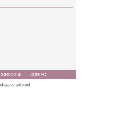
A DORDOGNE
CONTACT
happee-belle.net