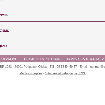
rgerac
rgerac
gerac
DU BANDIAT
ILLUSTRES EN PERIGORD
ECAPADES AUTOUR DE L
 BP 1023 - 24001 Périgueux Cédex - Tél : 05 53 54 59 57 - Email :
contact@ec
Mentions légales
-
Site créé et hébergé par
IRCF