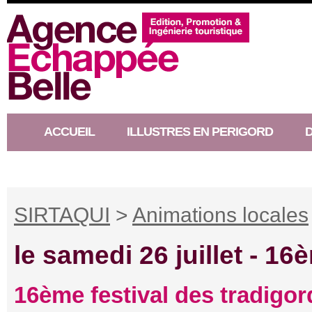
ACCUEIL
ILLUSTRES EN PERIGORD
RACONTEUR D’HISTOIRE
SIRTAQUI
>
Animations locales
le samedi 26 juillet -
16è
16ème festival des tradigor