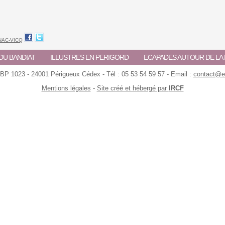
NAC-VICQ
DU BANDIAT
ILLUSTRES EN PERIGORD
ECAPADES AUTOUR DE L
 BP 1023 - 24001 Périgueux Cédex - Tél : 05 53 54 59 57 - Email :
contact@ec
Mentions légales
-
Site créé et hébergé par
IRCF