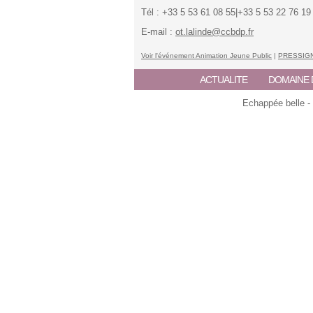
Tél : +33 5 53 61 08 55|+33 5 53 22 76 19
E-mail :
ot.lalinde@ccbdp.fr
Voir l'événement Animation Jeune Public
|
PRESSIG
ACTUALITE
DOMAINE 
Echappée belle -