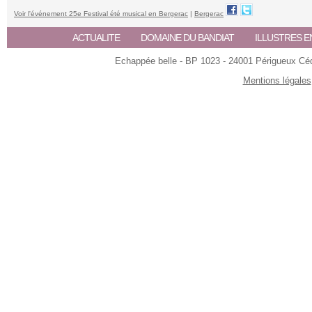
Voir l'événement 25e Festival été musical en Bergerac
|
Bergerac
ACTUALITE
DOMAINE DU BANDIAT
ILLUSTRES E
Echappée belle - BP 1023 - 24001 Périgueux Céde
Mentions légales