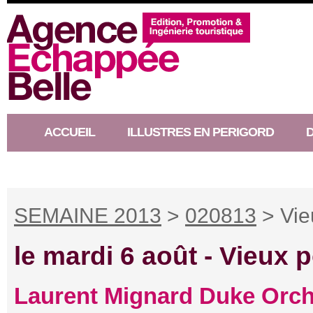
ACCUEIL
ILLUSTRES EN PERIGORD
RACONTEUR D’HISTOIRE
SEMAINE 2013
>
020813
> Vie
le mardi 6 août -
Vieux p
Laurent Mignard Duke Orche