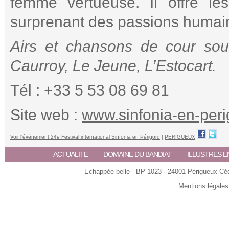
femme vertueuse. Il offre le
surprenant des passions humai
Airs et chansons de cour sou
Caurroy, Le Jeune, L’Estocart.
Tél : +33 5 53 08 69 81
Site web :
www.sinfonia-en-per
Voir l'événement 24e Festival international Sinfonia en Périgord
|
PERIGUEUX
ACTUALITE
DOMAINE DU BANDIAT
ILLUSTRES E
Echappée belle - BP 1023 - 24001 Périgueux Céde
Mentions légales