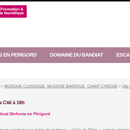
S EN PERIGORD
DOMAINE DU BANDIAT
ESCA
>
MUSIQUE CLASSIQUE, MUSIQUE BAROQUE, CHANT LYRIQUE
>
24e 
a Cité à 16h
tival Sinfonia en Périgord
cert construit sous forme de tryptique : « L’Isle de Délos », cantate profane