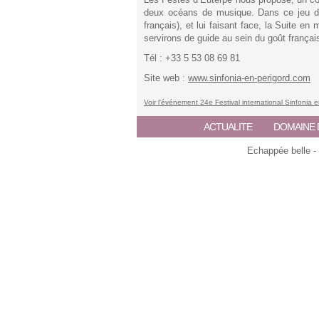
deux océans de musique. Dans ce jeu d
français), et lui faisant face, la Suite e
servirons de guide au sein du goût françai
Tél : +33 5 53 08 69 81
Site web :
www.sinfonia-en-perigord.com
Voir l'événement 24e Festival international Sinfonia 
ACTUALITE
DOMAINE 
Echappée belle -