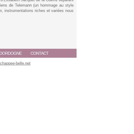
siens de Telemann (un hommage au style
on, instrumentations riches et variées nous
A DORDOGNE
CONTACT
happee-belle.net