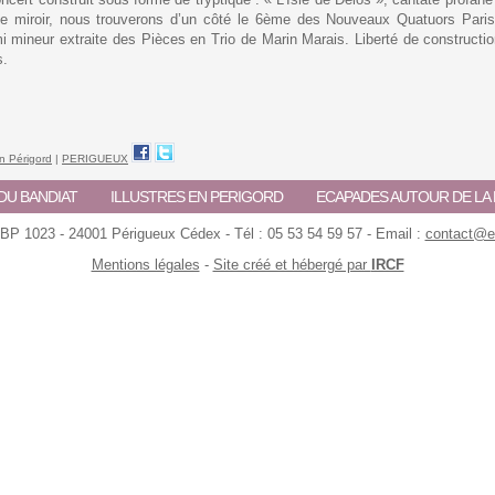
e miroir, nous trouverons d’un côté le 6ème des Nouveaux Quatuors Pari
n mi mineur extraite des Pièces en Trio de Marin Marais. Liberté de constructi
s.
en Périgord
|
PERIGUEUX
DU BANDIAT
ILLUSTRES EN PERIGORD
ECAPADES AUTOUR DE L
 BP 1023 - 24001 Périgueux Cédex - Tél : 05 53 54 59 57 - Email :
contact@ec
Mentions légales
-
Site créé et hébergé par
IRCF