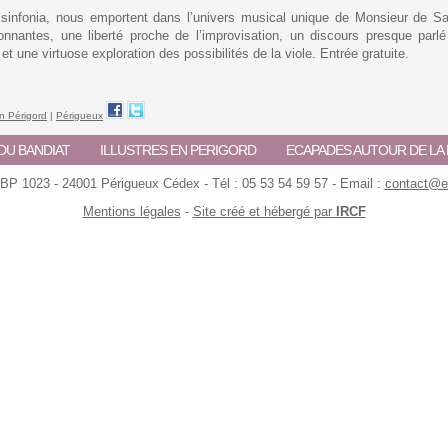
 sinfonia, nous emportent dans l’univers musical unique de Monsieur de Sa
nantes, une liberté proche de l’improvisation, un discours presque parl
t une virtuose exploration des possibilités de la viole. Entrée gratuite.
en Périgord
|
Périgueux
DU BANDIAT
ILLUSTRES EN PERIGORD
ECAPADES AUTOUR DE L
 BP 1023 - 24001 Périgueux Cédex - Tél : 05 53 54 59 57 - Email :
contact@ec
Mentions légales
-
Site créé et hébergé par
IRCF