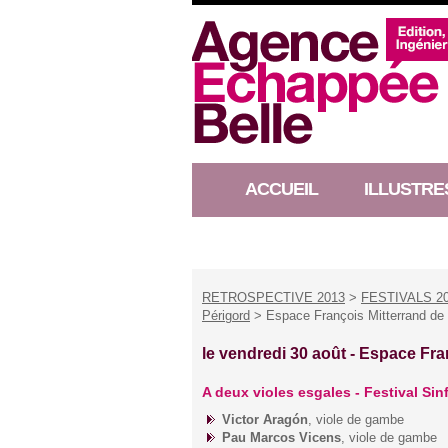
ACCUEIL
ILLUSTRE
RACONTEUR D’HISTOIRE
RETROSPECTIVE 2013
>
FESTIVALS 2
Périgord
> Espace François Mitterrand de
le vendredi 30 août -
Espace Fran
A deux violes esgales - Festival Sin
Victor Aragón
, viole de gambe
Pau Marcos Vicens
, viole de gambe