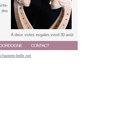
inte-
é des
A deux violes esgales vend 30 août
A DORDOGNE
CONTACT
happee-belle.net