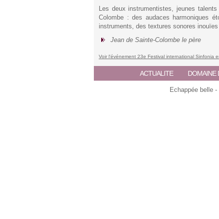
Les deux instrumentistes, jeunes talents
Colombe : des audaces harmoniques éton
instruments, des textures sonores inouïes e
Jean de Sainte-Colombe le père
Voir l'événement 23e Festival international Sinfonia 
ACTUALITE
DOMAINE 
Echappée belle -