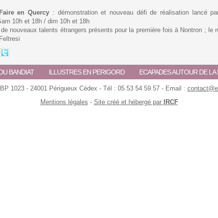
 Faire en Quercy
: démonstration et nouveau défi de réalisation lancé pa
Sam 10h et 18h / dim 10h et 18h
de nouveaux talents étrangers présents pour la première fois à Nontron ; le 
Feltresi
DU BANDIAT
ILLUSTRES EN PERIGORD
ECAPADES AUTOUR DE L
 BP 1023 - 24001 Périgueux Cédex - Tél : 05 53 54 59 57 - Email :
contact@ec
Mentions légales
-
Site créé et hébergé par
IRCF