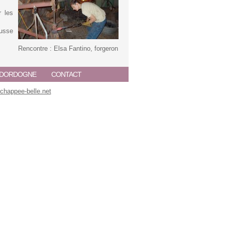
r les
russe
Rencontre : Elsa Fantino, forgeron
A DORDOGNE
CONTACT
happee-belle.net