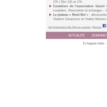
17h / Dim 12h et 17h
Couteliers de l’association Savoir
couteliers. Rencontres et échanges – 
Le plateau « René Bol »
: découverte 
Vladimir Gerasimov et l’italien Moreno 
Voir l'événement 18e Fête du couteau
|
Nontron
ACTUALITE
DOMAINE 
Echappée belle -